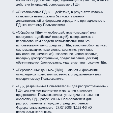
обработки ПДн, состав ПДн, подлежащих обработке, а также
действия (операции), совершаемые с ПДн.
«Обезличивание ПДн» — действия, в результате которых
становится невозможным без использования
дополнительной информации определить принадлежность
ПДн конкретному Пользователю.
«Обработка ПДн» — любое действие (операция) или
совокупность действий (операций), совершаемых с
использованием средств автоматизации или без
использования таких средств с ПДн, включая сбор, запись,
систематизацию, накопление, хранение, уточнение
(обновление, изменение), извлечение, использование,
передачу (распространение, предоставление, доступ),
обезличивание, блокирование, удаление, уничтожение ПДн.
«Персональные данные» (ПДн) — любая информация,
относящаяся прямо или косвенно к определенному или
определяемому Пользователю.
«ПДн, разрешенные Пользователем для распространения» -
ПДн, доступ неограниченного круга лиц к которым
предоставлен Пользователем путем дачи согласия на
обработку ПДн, разрешенных Пользователем для
распространения
в порядке
, предусмотренном
Федеральным законом от 27.07.2006 №152-ФЗ «О
персональных данных».