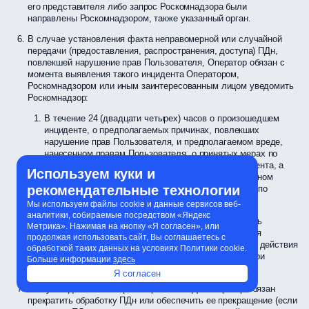
его представителя либо запрос Роскомнадзора были
направлены Роскомнадзором, также указанный орган.
В случае установления факта неправомерной или случайной
передачи (предоставления, распространения, доступа) ПДн,
повлекшей нарушение прав Пользователя, Оператор обязан с
момента выявления такого инцидента Оператором,
Роскомнадзором или иным заинтересованным лицом уведомить
Роскомнадзор:
В течение 24 (двадцати четырех) часов о произошедшем
инциденте, о предполагаемых причинах, повлекших
нарушение прав Пользователя, и предполагаемом вреде,
нанесенном правам Пользователя, о принятых мерах по
устранению последствий соответствующего инцидента, а
Используем куки и
также предоставить сведения о лице, уполномоченном
рекомендательные технологии
Оператором на взаимодействие с Роскомнадзором по
вопросам, связанным с выявленным инцидентом;
Мы используем файлы cookie и данные сервисов веб-
аналитики, собираемые посредством «Яндекс
В течение 72 (семидесяти двух) часов предоставить
Метрика». Нажимая на кнопку «Я согласен», или
сведения о результатах внутреннего расследования
продолжая использовать сайт, Вы соглашаетесь с
выявленного инцидента, а также сведения о лицах, действия
обработкой таких данных на условиях Политики cookie.
которых стали причиной выявленного инцидента (при
Больше информации
здесь
наличии).
Я согласен
В случае достижения цели обработки ПДн Оператор обязан
прекратить обработку ПДн или обеспечить ее прекращение (если