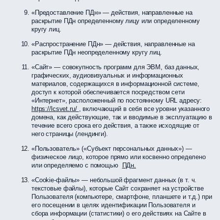
«Предоставление ПДн» — действия, направленные на
раскрытие ПДн определенному лицу или определенному
кругу лиц.
«Распространение ПДн» — действия, направленные на
раскрытие ПДн неопределенному кругу лиц.
«Сайт» — совокупность программ для ЭВМ, баз данных,
графических, аудиовизуальных и информационных
материалов, содержащихся в информационной системе,
доступ к которой обеспечивается посредством сети
«Интернет», расположенный по постоянному URL адресу:
https://lcsvet.ru/
, включающий в себя все уровни указанного
домена, как действующие, так и вводимые в эксплуатацию в
течение всего срока его действия, а также исходящие от
него страницы (лендинги).
«Пользователь» («Субъект персональных данных») —
физическое лицо, которое прямо или косвенно определено
или определяемо с помощью
ПДн.
«Cookie-файлы» — небольшой фрагмент данных (в т. ч.
текстовые файлы), которые Сайт сохраняет на устройстве
Пользователя (компьютере, смартфоне, планшете и т.д.) при
его посещении в целях идентификации Пользователя и
сбора информации (статистики) о его действиях на Сайте в